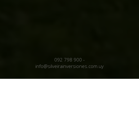
092 798 900
-
info@silveirainversiones.com.uy
Nuestra
Empresa
Somos un equipo de trabajo joven, profesional y con gran
vocación de servicio. Contamos con más de 27 años de
experiencia y trayectoria en el agronegocio Uruguayo.