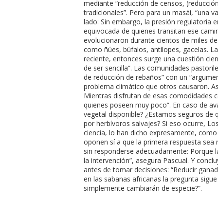
mediante “reducción de censos, (reducción
tradicionales”. Pero para un masái, “una 
lado: Sin embargo, la presión regulatoria emp
equivocada de quienes transitan ese camin
evolucionaron durante cientos de miles d
como ñúes, búfalos, antílopes, gacelas. L
reciente, entonces surge una cuestión cien
de ser sencilla”. Las comunidades pastori
de reducción de rebaños” con un “argument
problema climático que otros causaron. As
Mientras disfrutan de esas comodidades co
quienes poseen muy poco”. En caso de ava
vegetal disponible? ¿Estamos seguros de 
por herbívoros salvajes? Si eso ocurre, Lo
ciencia, lo han dicho expresamente, como
oponen sí a que la primera respuesta sea r
sin responderse adecuadamente: Porque la
la intervención”, asegura Pascual. Y concl
antes de tomar decisiones: “Reducir ganad
en las sabanas africanas la pregunta sigue
simplemente cambiarán de especie?”.