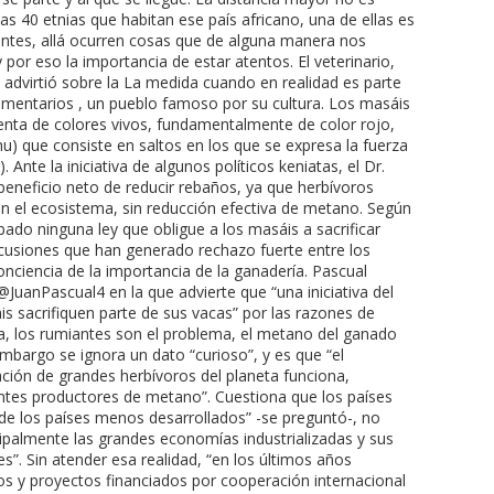
las 40 etnias que habitan ese país africano, una de ellas es
tantes, allá ocurren cosas que de alguna manera nos
por eso la importancia de estar atentos. El veterinario,
, advirtió sobre la La medida cuando en realidad es parte
lamentarios , un pueblo famoso por su cultura. Los masáis
nta de colores vivos, fundamentalmente de color rojo,
mu) que consiste en saltos en los que se expresa la fuerza
. Ante la iniciativa de algunos políticos keniatas, el Dr.
 beneficio neto de reducir rebaños, ya que herbívoros
en el ecosistema, sin reducción efectiva de metano. Según
ado ninguna ley que obligue a los masáis a sacrificar
scusiones que han generado rechazo fuerte entre los
nciencia de la importancia de la ganadería. Pascual
@JuanPascual4 en la que advierte que “una iniciativa del
 sacrifiquen parte de sus vacas” por las razones de
ta, los rumiantes son el problema, el metano del ganado
embargo se ignora un dato “curioso”, y es que “el
ión de grandes herbívoros del planeta funciona,
ntes productores de metano”. Cuestiona que los países
 de los países menos desarrollados” -se preguntó-, no
cipalmente las grandes economías industrializadas y sus
s”. Sin atender esa realidad, “en los últimos años
os y proyectos financiados por cooperación internacional