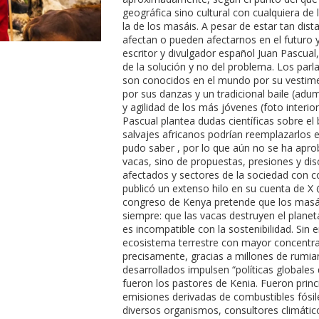
geográfica sino cultural con cualquiera de 
la de los masáis. A pesar de estar tan dis
afectan o pueden afectarnos en el futuro y 
escritor y divulgador español Juan Pascual
de la solución y no del problema. Los par
son conocidos en el mundo por su vestime
por sus danzas y un tradicional baile (adu
y agilidad de los más jóvenes (foto interior)
Pascual plantea dudas científicas sobre el
salvajes africanos podrían reemplazarlos 
pudo saber , por lo que aún no se ha aprob
vacas, sino de propuestas, presiones y di
afectados y sectores de la sociedad con co
publicó un extenso hilo en su cuenta de X 
congreso de Kenya pretende que los masáis
siempre: que las vacas destruyen el plane
es incompatible con la sostenibilidad. Sin 
ecosistema terrestre con mayor concentrac
precisamente, gracias a millones de rumia
desarrollados impulsen “políticas globales
fueron los pastores de Kenia. Fueron prin
emisiones derivadas de combustibles fósile
diversos organismos, consultores climátic