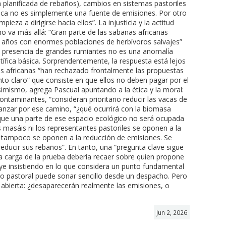
 planificada de rebaños), cambios en sistemas pastoriles
vaca no es simplemente una fuente de emisiones. Por otro
ieza a dirigirse hacia ellos”. La injusticia y la actitud
o va más allá: “Gran parte de las sabanas africanas
e años con enormes poblaciones de herbívoros salvajes”
a presencia de grandes rumiantes no es una anomalía
tífica básica. Sorprendentemente, la respuesta está lejos
les africanas “han rechazado frontalmente las propuestas
o claro” que consiste en que ellos no deben pagar por el
imismo, agrega Pascual apuntando a la ética y la moral:
ntaminantes, “consideran prioritario reducir las vacas de
nzar por ese camino, “¿qué ocurrirá con la biomasa
que una parte de ese espacio ecológico no será ocupada
s masáis ni los representantes pastoriles se oponen a la
 tampoco se oponen a la reducción de emisiones. Se
educir sus rebaños”. En tanto, una “pregunta clave sigue
 carga de la prueba debería recaer sobre quien propone
uye insistiendo en lo que considera un punto fundamental
o pastoral puede sonar sencillo desde un despacho. Pero
 abierta: ¿desaparecerán realmente las emisiones, o
Jun 2, 2026