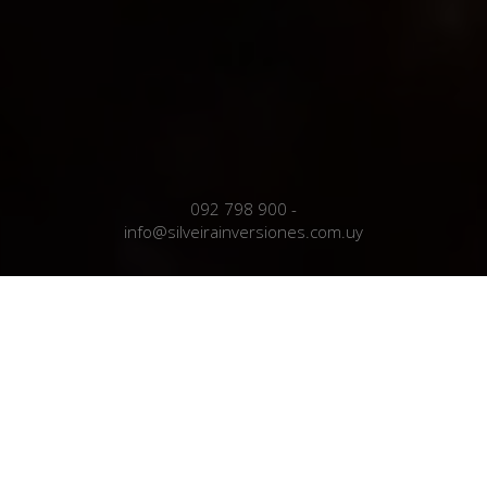
092 798 900
-
info@silveirainversiones.com.uy
Nuestra
Empresa
Somos un equipo de trabajo joven, profesional y con gran
vocación de servicio. Contamos con más de 27 años de
experiencia y trayectoria en el agronegocio Uruguayo.